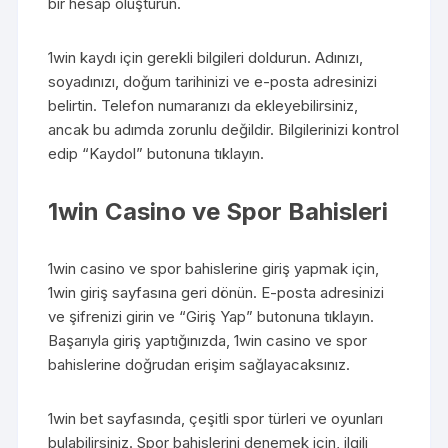
bir hesap oluşturun.
1win kaydı için gerekli bilgileri doldurun. Adınızı,
soyadınızı, doğum tarihinizi ve e-posta adresinizi
belirtin. Telefon numaranızı da ekleyebilirsiniz,
ancak bu adımda zorunlu değildir. Bilgilerinizi kontrol
edip “Kaydol” butonuna tıklayın.
1win Casino ve Spor Bahisleri
1win casino ve spor bahislerine giriş yapmak için,
1win giriş sayfasına geri dönün. E-posta adresinizi
ve şifrenizi girin ve “Giriş Yap” butonuna tıklayın.
Başarıyla giriş yaptığınızda, 1win casino ve spor
bahislerine doğrudan erişim sağlayacaksınız.
1win bet sayfasında, çeşitli spor türleri ve oyunları
bulabilirsiniz. Spor bahislerini denemek için, ilgili