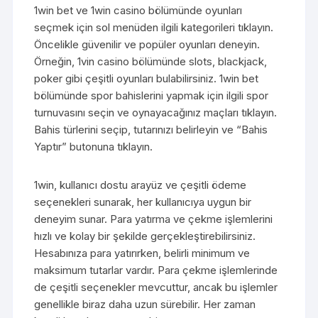
1win bet ve 1win casino bölümünde oyunları
seçmek için sol menüden ilgili kategorileri tıklayın.
Öncelikle güvenilir ve popüler oyunları deneyin.
Örneğin, 1vin casino bölümünde slots, blackjack,
poker gibi çeşitli oyunları bulabilirsiniz. 1win bet
bölümünde spor bahislerini yapmak için ilgili spor
turnuvasını seçin ve oynayacağınız maçları tıklayın.
Bahis türlerini seçip, tutarınızı belirleyin ve “Bahis
Yaptır” butonuna tıklayın.
1win, kullanıcı dostu arayüz ve çeşitli ödeme
seçenekleri sunarak, her kullanıcıya uygun bir
deneyim sunar. Para yatırma ve çekme işlemlerini
hızlı ve kolay bir şekilde gerçekleştirebilirsiniz.
Hesabınıza para yatırırken, belirli minimum ve
maksimum tutarlar vardır. Para çekme işlemlerinde
de çeşitli seçenekler mevcuttur, ancak bu işlemler
genellikle biraz daha uzun sürebilir. Her zaman