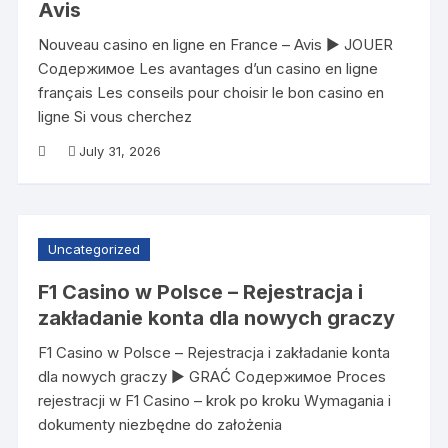
Avis
Nouveau casino en ligne en France – Avis ▶️ JOUER
Содержимое Les avantages d’un casino en ligne
français Les conseils pour choisir le bon casino en
ligne Si vous cherchez
July 31, 2026
Uncategorized
F1 Casino w Polsce – Rejestracja i
zakładanie konta dla nowych graczy
F1 Casino w Polsce – Rejestracja i zakładanie konta
dla nowych graczy ▶️ GRAĆ Содержимое Proces
rejestracji w F1 Casino – krok po kroku Wymagania i
dokumenty niezbędne do założenia