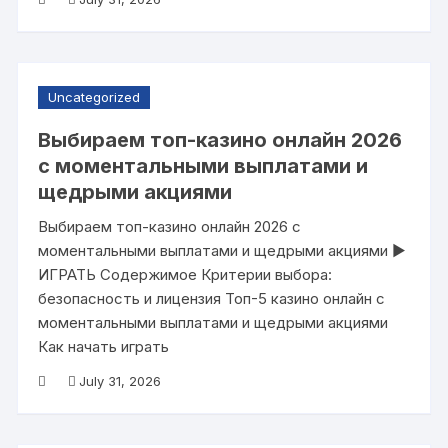
Uncategorized
Выбираем топ-казино онлайн 2026
с моментальными выплатами и
щедрыми акциями
Выбираем топ-казино онлайн 2026 с
моментальными выплатами и щедрыми акциями ▶️
ИГРАТЬ Содержимое Критерии выбора:
безопасность и лицензия Топ-5 казино онлайн с
моментальными выплатами и щедрыми акциями
Как начать играть
July 31, 2026