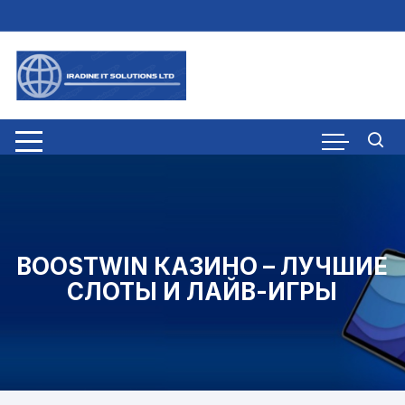
Skip
to
content
BOOSTWIN КАЗИНО – ЛУЧШИЕ
СЛОТЫ И ЛАЙВ-ИГРЫ