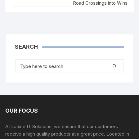
Road Crossings into Wins
SEARCH
Search
for:
OUR FOCUS
At Iradine IT Solutions, we ensure that our customers
receive a high quality products at a great price. Located in