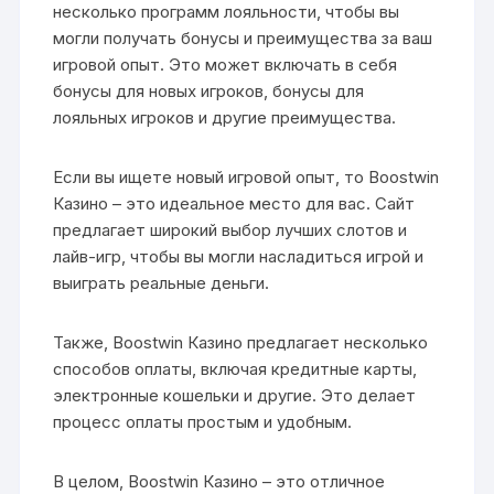
несколько программ лояльности, чтобы вы
могли получать бонусы и преимущества за ваш
игровой опыт. Это может включать в себя
бонусы для новых игроков, бонусы для
лояльных игроков и другие преимущества.
Если вы ищете новый игровой опыт, то Boostwin
Казино – это идеальное место для вас. Сайт
предлагает широкий выбор лучших слотов и
лайв-игр, чтобы вы могли насладиться игрой и
выиграть реальные деньги.
Также, Boostwin Казино предлагает несколько
способов оплаты, включая кредитные карты,
электронные кошельки и другие. Это делает
процесс оплаты простым и удобным.
В целом, Boostwin Казино – это отличное