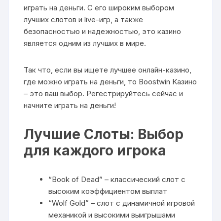
играть на деньги. С его широким выбором
лучших слотов и live-игр, а также
безопасностью и надежностью, это казино
является одним из лучших в мире.
Так что, если вы ищете лучшее онлайн-казино,
где можно играть на деньги, то Boostwin Казино
– это ваш выбор. Регестрируйтесь сейчас и
начните играть на деньги!
Лучшие Слоты: Выбор
для каждого игрока
“Book of Dead” – классический слот с
высоким коэффициентом выплат
“Wolf Gold” – слот с динамичной игровой
механикой и высокими выигрышами