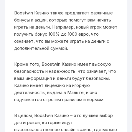
Boostwin Казино также предлагает различные
бонусы и акции, которые помогут вам начать
играть на деньги. Например, новый игрок может
получить бонус 100% до 1000 евро, что
означает, что вы можете играть на деньги с
дополнительной суммой.
Кроме того, Boostwin Казино имеет высокую
безопасность и надежность, что означает, что
ваша информация и деньги будут безопасны.
Казино имеет лицензию на игорную
деятельность, выдана в Мальте, и оно
подчиняется строгим правилам и нормам.
В целом, Boostwin Казино – это лучшее выбор
для игроков, которые ищут
высококачественное онлайн-казино, где можно