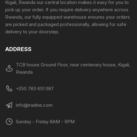
Kigali, Rwanda our central location makes it easy for you to
pick up your order. If you require delivery anywhere across
Rwanda, our fully equipped warehouse ensures your orders
are picked and packaged professionally, allowing for safe
delivery to your doorstep.
ADDRESS
TCB house Ground Floor, near centenary house, Kigali,
Rwanda
+250 783 651 087
info@iradine.com
Sunday - Friday 8AM - 9PM