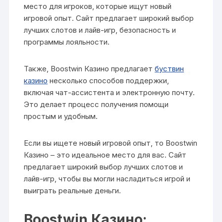
место для игроков, которые ищут новый
игровой опыт. Сайт предлагает широкий выбор
лучших слотов и лайв-игр, безопасность и
программы лояльности.
Также, Boostwin Казино предлагает
буствин
казино
несколько способов поддержки,
включая чат-ассистента и электронную почту.
Это делает процесс получения помощи
простым и удобным.
Если вы ищете новый игровой опыт, то Boostwin
Казино – это идеальное место для вас. Сайт
предлагает широкий выбор лучших слотов и
лайв-игр, чтобы вы могли насладиться игрой и
выиграть реальные деньги.
Boostwin Казино: