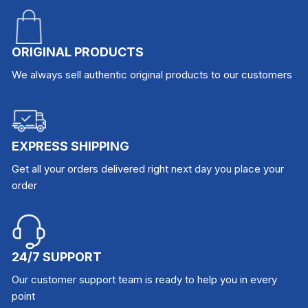
ORIGINAL PRODUCTS
We always sell authentic original products to our customers
EXPRESS SHIPPING
Get all your orders delivered right next day you place your
order
24/7 SUPPORT
Our customer support team is ready to help you in every
point